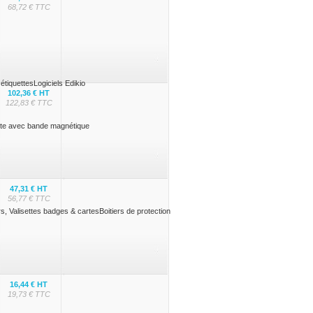
68,72 € TTC
étiquettes
Logiciels Edikio
102,36 € HT
122,83 € TTC
te avec bande magnétique
47,31 € HT
56,77 € TTC
s, Valisettes badges & cartes
Boitiers de protection
16,44 € HT
19,73 € TTC