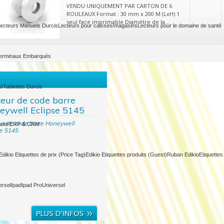
VENDU UNIQUEMENT PAR CARTON DE 6
ROULEAUX Format : 30 mm x 200 M (LxH) 1
seul face imprimable Diamètre de la...
ecteurs Manuels Durcis
Lecteurs pour caisses/magasins
Lecteurs pour le domaine de santé
erminaux Embarqués
es
Tablettes Durcis
teur de code barre
eywell Eclipse 5145
ur de code barre Honeywell
iciel ERP & CRM
se 5145
Edikio Etiquettes de prix (Price Tag)
Edikio Etiquettes produits (Guest)
Ruban Edikio
Etiquettes
ersel
Ipad
Ipad Pro
Universel