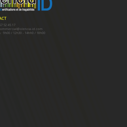
ACT
 67 52 45 17
commercial@olencia-id.com
 : 9h00 / 12h30 - 14hh0 / 18h00