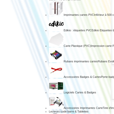
Imprimantes cartes PVC
Inférieur à 500 
Edikio : étiquettes PVC
Edikio Etiquettes 
Carte Plastique (PVC)
Impression carte 
Rubans imprimantes cartes
Rubans Evol
Accessoires Badges & Cartes
Porte-bad
Logiciels Cartes & Badges
Accessoires Imprimantes Carte
Tete d'i
Lecteurs code barre & Tablettes