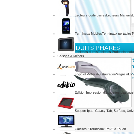
Lecteurs code barres
Lecteurs Manuels
L
Terminaux Mobiles
Terminaux portables
T
PRODUITS PHARES
Tablettes durcis
Tablettes Professionnell
Caisses & Métiers
Lec
Hon
Lecte
Logiciel Métiers
Restauration
Magasin
Log
Eclip
Edikio : Impression d'étiquettes plastique
Support Ipad, Galaxy Tab, Surface, Univ
Caisses / Terminaux PdV
Elo Touch