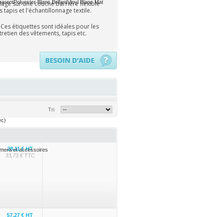
parent
Polyester Blanc Brillant
Vinyl Blanc Mat
ge sur une couche barrière flexible
apis et l'échantillonnage textile.
 Ces étiquettes sont idéales pour les
retien des vêtements, tapis etc.
Tri
ec)
28,11 € HT
mera et accessoires
33,73 € TTC
57,27 € HT