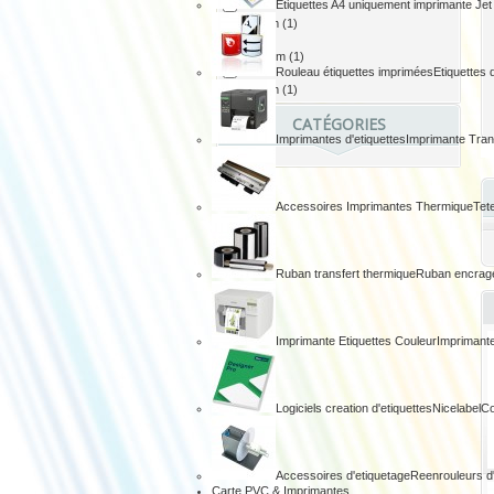
Etiquettes A4 uniquement imprimante Jet
50x25 mm
(1)
80x185 mm
(1)
Rouleau étiquettes imprimées
Etiquettes 
94x50 mm
(1)
CATÉGORIES
Imprimantes d'etiquettes
Imprimante Tran
Accessoires Imprimantes Thermique
Tet
Ruban transfert thermique
Ruban encrag
Imprimante Etiquettes Couleur
Imprimante
Logiciels creation d'etiquettes
Nicelabel
Co
Accessoires d'etiquetage
Reenrouleurs d'
Carte PVC & Imprimantes