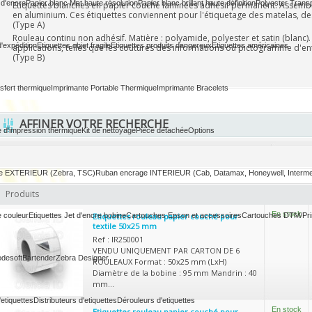
 d'encre
Papier blanc Mat haute résolution
Papier blanc brillant haute définition
Polyester Trans
Etiquettes blanches en papier couché laminées adhésif permanent. Assembla
en aluminium. Ces étiquettes conviennent pour l'étiquetage des matelas, des t
(Type A)
Rouleau continu non adhésif. Matière : polyamide, polyester et satin (blanc).
d'expédition
Etiquettes objet fragile
Etiquettes produits dangereux
Etiquettes américaines
applications, telles que les coutures des informations ou pictogramme d'ent
(Type B)
sfert thermique
Imprimante Portable Thermique
Imprimante Bracelets
AFFINER VOTRE RECHERCHE
e d'impression thermique
Kit de nettoyage
Pièce détachée
Options
e EXTERIEUR (Zebra, TSC)
Ruban encrage INTERIEUR (Cab, Datamax, Honeywell, Interm
Produits
En stock
 couleur
Etiquettes Jet d'encre bobine
Etiquettes rouleau papier couché pour
Cartouches Epson et accessoires
Cartouches DTM/Pri
textile 50x25 mm
Ref : IR250001
VENDU UNIQUEMENT PAR CARTON DE 6
desoft
Bartender
Zebra Designer
ROULEAUX Format : 50x25 mm (LxH)
Diamètre de la bobine : 95 mm Mandrin : 40
mm...
etiquettes
Distributeurs d'etiquettes
Dérouleurs d'etiquettes
En stock
Etiquettes rouleau papier couché pour