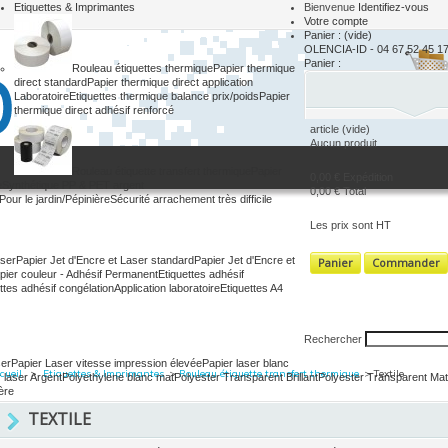
Etiquettes & Imprimantes
Bienvenue
Identifiez-vous
Votre compte
Panier :
(vide)
OLENCIA-ID - 04 67 52 45 1
Panier :
Rouleau étiquettes thermique
Papier thermique
direct standard
Papier thermique direct application
Laboratoire
Etiquettes thermique balance prix/poids
Papier
thermique direct adhésif renforcé
article
(vide)
Aucun produit
Rouleau étiquette transfert thermique
Papier
0,00 €
Expédition
e
Synthétique PP & PET argent
0,00 €
Total
Pour le jardin/Pépinière
Sécurité arrachement très difficile
Les prix sont HT
aser
Papier Jet d'Encre et Laser standard
Papier Jet d'Encre et
Panier
Commander
pier couleur - Adhésif Permanent
Etiquettes adhésif
ttes adhésif congélation
Application laboratoire
Etiquettes A4
Rechercher
ser
Papier Laser vitesse impression élevée
Papier laser blanc
cueil
>
Etiquettes & Imprimantes
>
Rouleau étiquette transfert thermique
>
Textile
 laser Argent
Polyethylene blanc mat
Polyester Transparent Brillant
Polyester Transparent Mat
ère
TEXTILE