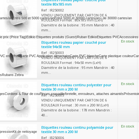
textile 80x185 mm
Ref : IR250002
VENDU UNIQUEMENT PAR CARTON DE 6
cartes/an
Entre 500 et 5000 cartes/an
Entre 5000 et 30000 cartes/an
+ de 30000 cartes/an
ROULEAUX Format : 80x185 mm (LxH)
Diamètre de la bobine : 95 mm Mandrin : 40
mm...
de prix (Price Tag)
Edikio Etiquettes produits (Guest)
Ruban Edikio
Etiquettes PVC
Accessoires 
En stock
Etiquettes rouleau papier couché pour
textile 94x50 mm
Ref : IR250003
PVC en Offset
Carte PVC Application alimentaire
Carte PVC blanche
Carte plastique couleur
Car
VENDU UNIQUEMENT PAR CARTON DE 6
ROULEAUX Format : 94x50 mm (LxH)
Diamètre de la bobine : 95 mm Mandrin : 40
mm...
is
Rubans Zebra
En stock
Etiquettes rouleau continu polyester pour
textile 30 mm x 200 M
ges
Cordons & Tour de cou
Pinces crocodile/bretelle, enrouleurs, attaches aimantés
Présentoir
Ref : IR250005
VENDU UNIQUEMENT PAR CARTON DE 6
ROULEAUX Format : 30 mm x 200 M (LxH)
Diamètre de la bobine : 178 mm Mandrin :
40...
En stock
Etiquettes rouleau continu polyamide pour
textile 30 mm x 200 M
mpression
Kit de nettoyage
Ref : IR250006