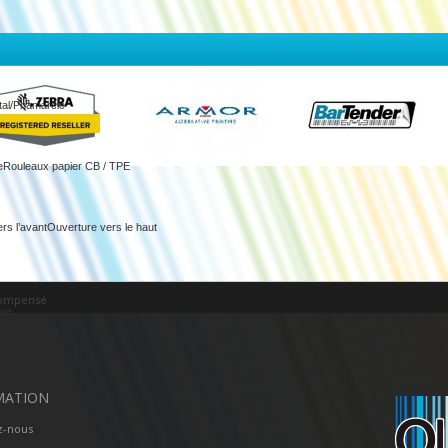
tal/Phamarcie
e
Rouleaux papier CB / TPE
rs l’avant
Ouverture vers le haut
écompensé
que
MATION
z-nous