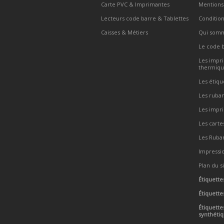
Carte PVC & Imprimantes
Mentions 
Lecteurs code barre & Tablettes
Condition
Caisses & Métiers
Qui somm
Le code 
Les impri
thermiqu
Les étiqu
Les ruban
Les impr
Les carte
Les Ruba
Impressi
Plan du s
Étiquette
Étiquette
Étiquette
synthéti