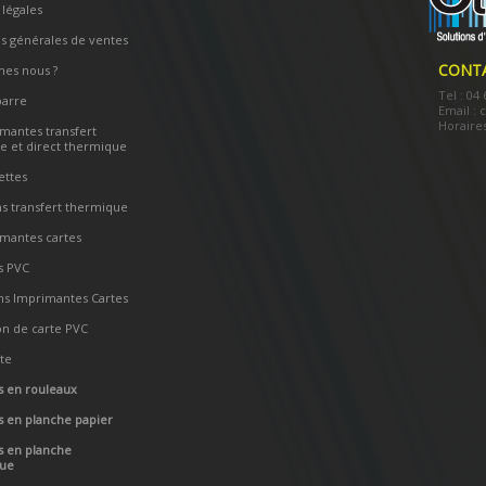
légales
s générales de ventes
CONT
es nous ?
Tel : 04
barre
Email :
Horaires
mantes transfert
e et direct thermique
ettes
s transfert thermique
imantes cartes
s PVC
ns Imprimantes Cartes
on de carte PVC
ite
s en rouleaux
s en planche papier
s en planche
que