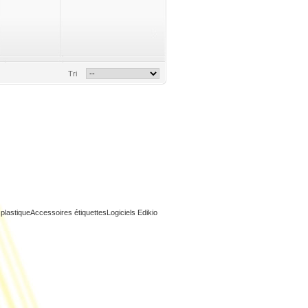
Tri
 plastique
Accessoires étiquettes
Logiciels Edikio