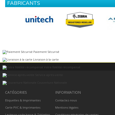
FABRICANTS
Paiement Sécurisé
Livraison à la carte
Votre fidélité récompensé
Service après-vente
Couverture Nationale
CATÉGORIES
INFORMATION
Etiquettes & Imprimantes
Contactez-nous
Carte PVC & Imprimantes
Mentions légales
Lecteurs code barre & Tablettes
Conditions générales de ventes