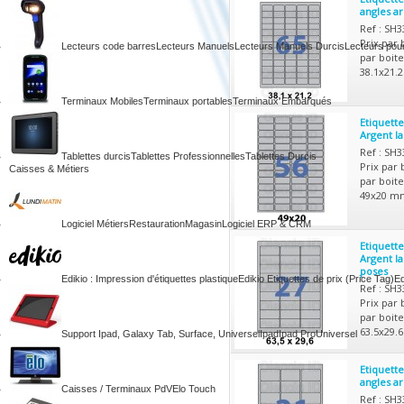
angles a
Ref : SH
Prix par 
Lecteurs code barres
Lecteurs Manuels
Lecteurs Manuels Durcis
Lecteurs pou
par boite
38.1x21.
Terminaux Mobiles
Terminaux portables
Terminaux Embarqués
Etiquett
Argent l
Ref : SH
Tablettes durcis
Tablettes Professionnelles
Tablettes Durcis
Prix par 
Caisses & Métiers
par boite
49x20 mm
Logiciel Métiers
Restauration
Magasin
Logiciel ERP & CRM
Etiquett
Argent la
poses
Edikio : Impression d'étiquettes plastique
Edikio Etiquettes de prix (Price Tag)
Ed
Ref : SH
Prix par 
par boite
63.5x29.
Support Ipad, Galaxy Tab, Surface, Universel
Ipad
Ipad Pro
Universel
Etiquette
angles a
Caisses / Terminaux PdV
Elo Touch
Ref : SH