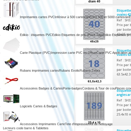
Etiquette
ovales 4
Imprimantes cartes PVC
Inférieur à 500 cartes/an
Entre 500 et 5000 cartes/an
E
Ref : SH
Prix par 
par boite
42x25 mm
Edikio : étiquettes PVC
Edikio Etiquettes de prix (Price Tag)
Edikio Etiquettes pr
Etiquette
Carte Plastique (PVC)
Impression carte PVC en Offset
Carte PVC Application al
ovales 6
Ref : SH
Prix par 
par boite
Rubans imprimantes cartes
Rubans Evolis
Rubans Zebra
63.5x42.
Accessoires Badges & Cartes
Porte-badges
Cordons & Tour de cou
Pinces croc
Etiquette
angles a
Ref : SH
Prix par 
Logiciels Cartes & Badges
par boite
25.4x10 
Accessoires Imprimantes Carte
Tete d'impression
Kit de nettoyage
Lecteurs code barre & Tablettes
Etiquette