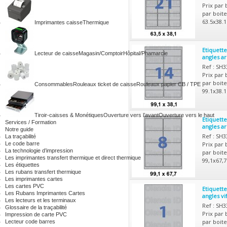
Prix par 
par boite
63.5x38.
Imprimantes caisse
Thermique
Etiquette
Lecteur de caisse
Magasin/Comptoir
Hôpital/Phamarcie
angles a
Ref : SH
Prix par 
par boite
Consommables
Rouleaux ticket de caisse
Rouleaux papier CB / TPE
99.1x38.
Tiroir-caisses & Monétiques
Ouverture vers l’avant
Ouverture vers le haut
Etiquette
Services / Formation
angles a
Notre guide
Ref : SH
La traçabilité
Le code barre
Prix par 
La technologie d’impression
par boite
Les imprimantes transfert thermique et direct thermique
99,1x67,7
Les étiquettes
Les rubans transfert thermique
Les imprimantes cartes
Les cartes PVC
Etiquette
Les Rubans Imprimantes Cartes
angles v
Les lecteurs et les terminaux
Ref : SH
Glossaire de la traçabilité
Prix par 
Impression de carte PVC
par boite
Lecteur code barres