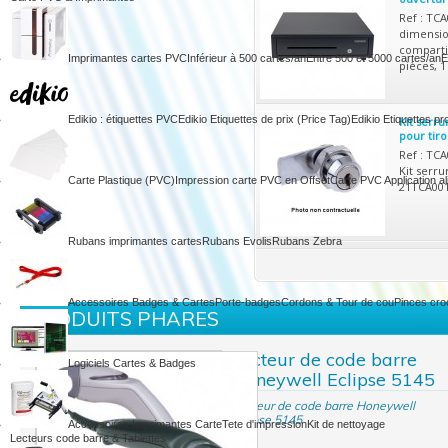
Ref : TC
dimensio
comparti
Imprimantes cartes PVC
Inférieur à 500 cartes/an
Entre 500 et 5000 cartes/an
E
pièces, 
Edikio : étiquettes PVC
Edikio Etiquettes de prix (Price Tag)
Edikio Etiquettes pr
Kit serr
pour tiro
Ref : TC
Kit serr
Carte Plastique (PVC)
Impression carte PVC en Offset
Carte PVC Application al
21TCA001
Rubans imprimantes cartes
Rubans Evolis
Rubans Zebra
Accessoires Badges & Cartes
Porte-badges
Cordons & Tour de cou
Pinces croc
PRODUITS PHARES
Lecteur de code barre
Logiciels Cartes & Badges
Honeywell Eclipse 5145
Lecteur de code barre Honeywell
Eclipse 5145
Accessoires Imprimantes Carte
Tete d'impression
Kit de nettoyage
Lecteurs code barre & Tablettes