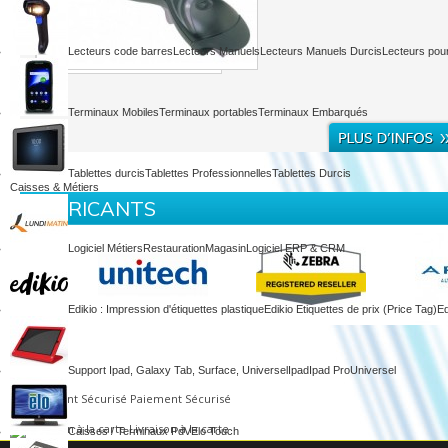
Lecteurs code barres
Lecteurs Manuels
Lecteurs Manuels Durcis
Lecteurs pou
Terminaux Mobiles
Terminaux portables
Terminaux Embarqués
Tablettes durcis
Tablettes Professionnelles
Tablettes Durcis
Caisses & Métiers
FABRICANTS
Logiciel Métiers
Restauration
Magasin
Logiciel ERP & CRM
Edikio : Impression d'étiquettes plastique
Edikio Etiquettes de prix (Price Tag)
Ed
Support Ipad, Galaxy Tab, Surface, Universel
Ipad
Ipad Pro
Universel
Paiement Sécurisé
Livraison à la carte
Caisses / Terminaux PdV
Elo Touch