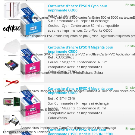
En sto
Cartouche d'encre EPSON Cyan pour
imprimante C6000
Ref : C13T44C240
Imprimantes cartes PVC
Inférieur à 500 cartes/an
Entre 500 et 5000 cartes/an
E
Sur Commande / Ni repris ni échangé
Couleur Cyan Contenance 80 ml compatible
avec les imprimantes ColorWorks C6000
Edikio : étiquettes PVC
Edikio Etiquettes de prix (Price Tag)
Edikio Etiquettes pr
En sto
Cartouche d'encre EPSON Magenta pour
imprimante C3500
Carte Plastique (PVC)
Impression carte PVC en Offset
Carte PVC Application al
Ref : C33S020603
Couleur Magenta Contenance 32,5 ml
compatible avec les imprimantes
ColorWorks C3500
Rubans imprimantes cartes
Rubans Evolis
Rubans Zebra
En sto
Cartouche d'encre EPSON Magenta pour
Accessoires Badges & Cartes
Porte-badges
Cordons & Tour de cou
Pinces croc
imprimante C6000
Ref : C13T44C340
Sur Commande / Ni repris ni échangé
Couleur Magenta Contenance 80 ml
Logiciels Cartes & Badges
compatible avec les imprimantes
ColorWorks...
Accessoires Imprimantes Carte
Tete d'impression
Kit de nettoyage
En sto
Cartouche d'encre EPSON Noir pour
Lecteurs code barre & Tablettes
imprimante C3500 Modèle EPSON C3500