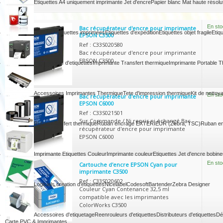
Etiquettes A4 uniquement imprimante Jet d'encre
Papier blanc Mat haute résolu
En sto
Bac récupérateur d'encre pour imprimante
Rouleau étiquettes imprimées
Etiquettes d'expédition
Etiquettes objet fragile
Etiq
EPSON C3500
Ref : C33S020580
Bac récupérateur d'encre pour imprimante
EPSON C3500
Imprimantes d'etiquettes
Imprimante Transfert thermique
Imprimante Portable 
Accessoires Imprimantes Thermique
Tete d'impression thermique
Kit de nettoy
En sto
Bac récupérateur d'encre pour imprimante
EPSON C6000
Ref : C33S021501
Sur Commande / Ni repris ni échangé Bac
Ruban transfert thermique
Ruban encrage EXTERIEUR (Zebra, TSC)
Ruban en
récupérateur d'encre pour imprimante
EPSON C6000
Imprimante Etiquettes Couleur
Imprimante couleur
Etiquettes Jet d'encre bobine
En sto
Cartouche d'encre EPSON Cyan pour
imprimante C3500
Ref : C33S020602
Logiciels creation d'etiquettes
Nicelabel
Codesoft
Bartender
Zebra Designer
Couleur Cyan Contenance 32,5 ml
compatible avec les imprimantes
ColorWorks C3500
Accessoires d'etiquetage
Reenrouleurs d'etiquettes
Distributeurs d'etiquettes
Dé
Carte PVC & Imprimantes