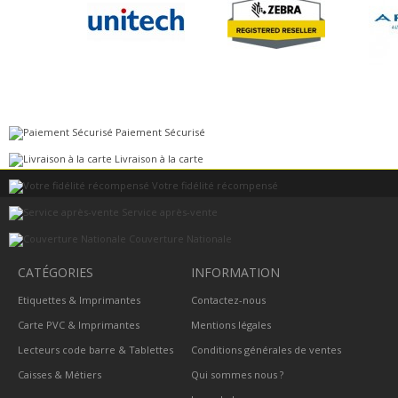
Paiement Sécurisé
Livraison à la carte
Votre fidélité récompensé
Service après-vente
Couverture Nationale
CATÉGORIES
INFORMATION
Etiquettes & Imprimantes
Contactez-nous
Carte PVC & Imprimantes
Mentions légales
Lecteurs code barre & Tablettes
Conditions générales de ventes
Caisses & Métiers
Qui sommes nous ?