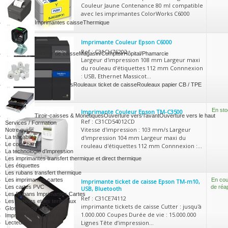
Couleur Jaune Contenance 80 ml compatible
avec les imprimantes ColorWorks C6000
Imprimantes caisse
Thermique
Imprimante Couleur Epson C6000
Ref : C31CH76202
Lecteur de caisse
Magasin/Comptoir
Hôpital/Phamarcie
Largeur d'impression 108 mm Largeur maxi
du rouleau d'étiquettes 112 mm Connnexion
: USB, Ethernet Massicot...
Consommables
Rouleaux ticket de caisse
Rouleaux papier CB / TPE
En sto
Imprimante Couleur Epson TM-C3500
Tiroir-caisses & Monétiques
Ouverture vers l’avant
Ouverture vers le haut
Ref : C31CD54012CD
Services / Formation
Vitesse d'impression : 103 mm/s Largeur
Notre guide
La traçabilité
d'impression 104 mm Largeur maxi du
Le code barre
rouleau d'étiquettes 112 mm Connnexion :...
La technologie d’impression
Les imprimantes transfert thermique et direct thermique
Les étiquettes
Les rubans transfert thermique
Les imprimantes cartes
En cou
Imprimante ticket de caisse Epson TM-m10,
Les cartes PVC
de réa
USB, Bluetooth
Les Rubans Imprimantes Cartes
Ref : C31CE74112
Les lecteurs et les terminaux
imprimante tickets de caisse Cutter : jusqu'à
Glossaire de la traçabilité
1.000.000 Coupes Durée de vie : 15.000.000
Impression de carte PVC
Lignes Tête d’impression...
Lecteur code barres