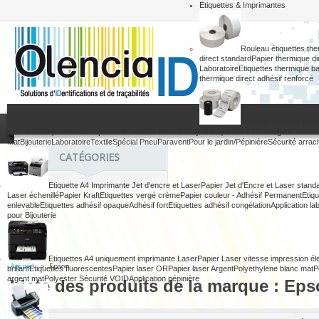
Etiquettes & Imprimantes
Rouleau étiquettes th
direct standard
Papier thermique dir
Laboratoire
Etiquettes thermique ba
thermique direct adhésif renforcé
Rouleau étiquette tran
velin adhésif permanent
Papier velin adhésif enlevable
Synthétique PP & PET argent
Mat
Bijouterie
Laboratoire
Textile
Spécial Pneu
Paravent
Pour le jardin/Pépinière
Sécurité arrach
CATÉGORIES
Etiquette A4 Imprimante Jet d'encre et Laser
Papier Jet d'Encre et Laser stand
Laser échenillé
Papier Kraft
Etiquettes vergé crème
Papier couleur - Adhésif Permanent
Etiqu
enlevable
Etiquettes adhésif opaque
Adhésif fort
Etiquettes adhésif congélation
Application la
pour Bijouterie
Etiquettes A4 uniquement imprimante Laser
Papier Laser vitesse impression él
Accueil
>
Epson
brillant
Etiquettes fluorescentes
Papier laser OR
Papier laser Argent
Polyethylene blanc mat
P
argent mat
Polyester Sécurité VOID
Application pépinière
Liste des produits de la marque : Ep