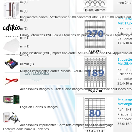
105x37 mm
(1)
mm 24 po
105x48 mm
(1)
Imprimantes cartes PVC
Inférieur à 500 cartes/an
Entre 500 et 5000 cartes/an
E
Etiquett
105x70 mm
(1)
Mat 17,8
Ref : SH
105x74 mm
(1)
Prix par 
Edikio : étiquettes PVC
Edikio Etiquettes de prix (Price Tag)
Edikio Etiquettes pr
105x148 mm
(1)
par boite
17.8x10 
210x148 mm
(1)
Carte Plastique (PVC)
Impression carte PVC en Offset
Carte PVC Application al
210x297 mm
(1)
Etiquett
Mat 25,4
diamètre 40 mm
(1)
Ref : SH
Rubans imprimantes cartes
Rubans Evolis
Rubans Zebra
CATÉGORIES
Prix par 
par boite
25.4x10 
Accessoires Badges & Cartes
Porte-badges
Cordons & Tour de cou
Pinces croc
Etiquett
Mat angl
Logiciels Cartes & Badges
Ref : SH
Prix par 
par boite
35.6x16.
Accessoires Imprimantes Carte
Tete d'impression
Kit de nettoyage
Lecteurs code barre & Tablettes