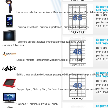
Etiquett
Mat angl
Lecteurs code barres
Lecteurs Manuels
Lecteurs Manuels Durcis
Lecteurs pou
Ref : SH
Prix par 
par boite
38.1x21.
Terminaux Mobiles
Terminaux portables
Terminaux Embarqués
Etiquett
Tablettes durcis
Tablettes Professionnelles
Tablettes Durcis
Mat angl
Caisses & Métiers
Ref : SH
Prix par 
par boite
45.7x21.
Logiciel Métiers
Restauration
Magasin
Logiciel ERP & CRM
Etiquett
Edikio : Impression d'étiquettes plastique
Edikio Etiquettes de prix (Price Tag)
Ed
Mat angle
Ref : SH
Prix par 
par boite
Support Ipad, Galaxy Tab, Surface, Universel
Ipad
Ipad Pro
Universel
48.5x25.
Caisses / Terminaux PdV
Elo Touch
Etiquett