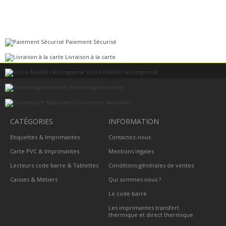
Paiement Sécurisé
Livraison à la carte
Votre fidélité récompensé
Service après-vente
Couverture Nationale
CATÉGORIES
INFORMATION
Etiquettes & Imprimantes
Contactez-nous
Carte PVC & Imprimantes
Mentions légales
Lecteurs code barre & Tablettes
Conditions générales de ventes
Caisses & Métiers
Qui sommes nous ?
Le code barre
Les imprimantes transfert
thermique et direct thermique