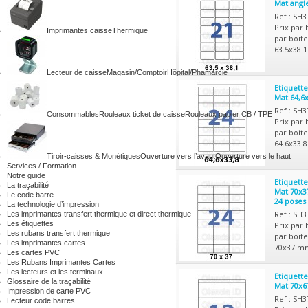
Mat angl
Ref : SH
Prix par 
Imprimantes caisse
Thermique
par boite
63.5x38.
Lecteur de caisse
Magasin/Comptoir
Hôpital/Phamarcie
Etiquett
Mat 64,6
Ref : SH
Consommables
Rouleaux ticket de caisse
Rouleaux papier CB / TPE
Prix par 
par boite
64.6x33.
Tiroir-caisses & Monétiques
Ouverture vers l’avant
Ouverture vers le haut
Services / Formation
Notre guide
Etiquett
La traçabilité
Mat 70x3
Le code barre
24 poses
La technologie d’impression
Ref : SH
Les imprimantes transfert thermique et direct thermique
Les étiquettes
Prix par 
Les rubans transfert thermique
par boite
Les imprimantes cartes
70x37 mm
Les cartes PVC
Les Rubans Imprimantes Cartes
Les lecteurs et les terminaux
Etiquett
Glossaire de la traçabilité
Mat 70x6
Impression de carte PVC
Ref : SH
Lecteur code barres