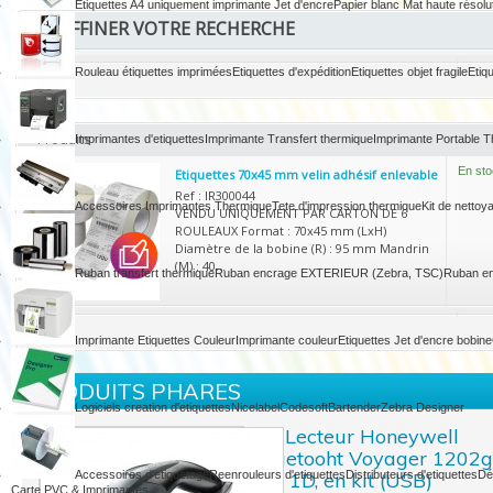
Etiquettes A4 uniquement imprimante Jet d'encre
Papier blanc Mat haute résolu
AFFINER VOTRE RECHERCHE
Rouleau étiquettes imprimées
Etiquettes d'expédition
Etiquettes objet fragile
Etiq
Produits
Imprimantes d'etiquettes
Imprimante Transfert thermique
Imprimante Portable 
En sto
Etiquettes 70x45 mm velin adhésif enlevable
Ref : IR300044
Accessoires Imprimantes Thermique
Tete d'impression thermique
Kit de nettoy
VENDU UNIQUEMENT PAR CARTON DE 6
ROULEAUX Format : 70x45 mm (LxH)
Diamètre de la bobine (R) : 95 mm Mandrin
(M) : 40...
Ruban transfert thermique
Ruban encrage EXTERIEUR (Zebra, TSC)
Ruban en
Imprimante Etiquettes Couleur
Imprimante couleur
Etiquettes Jet d'encre bobine
PRODUITS PHARES
Logiciels creation d'etiquettes
Nicelabel
Codesoft
Bartender
Zebra Designer
Kit Lecteur Honeywell
Bluetooht Voyager 1202g
Accessoires d'etiquetage
Reenrouleurs d'etiquettes
BT, 1D, en kit (USB)
Distributeurs d'etiquettes
Dé
Carte PVC & Imprimantes